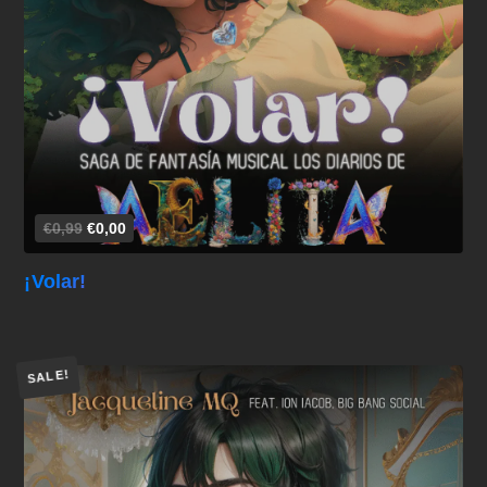
Añadir al carrito
€0,99
€0,00
¡Volar!
SALE!