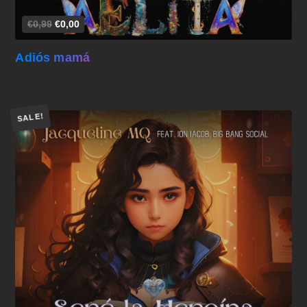
€0,99
€0,00
Adiós mamá
SALE!
Añadir al carrito