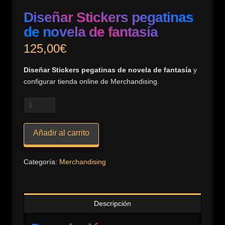
Diseñar Stickers pegatinas
de novela de fantasía
125,00
€
Diseñar Stickers pegatinas de novela de fantasía
y
configurar tienda online de Merchandising.
Diseñar
Stickers
pegatinas
Añadir al carrito
de
novela
de
Categoría:
Merchandising
fantasía
cantidad
Descripción