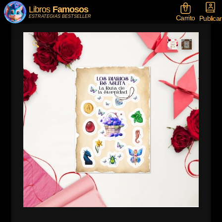
Libros
Famosos
0
Carrito
ESTRATEGIAS BESTSELLER
Publicar
🔍