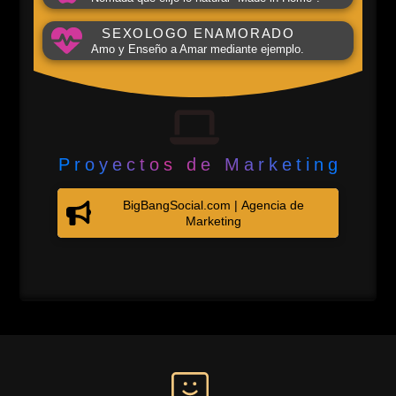
SEXOLOGO ENAMORADO
Amo y Enseño a Amar mediante ejemplo.
Proyectos de Marketing
BigBangSocial.com | Agencia de
Marketing