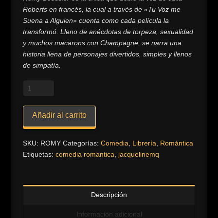
Roberts en francés, la cual a través de «Tu Voz me
Suena a Alguien» cuenta como cada película la
transformó. Lleno de anécdotas de torpeza, sexualidad
y muchos macarons con Champagne, se narra una
historia llena de personajes divertidos, simples y llenos
de simpatía.
Romy:
Tu
voz
Añadir al carrito
me
suena
a
SKU:
ROMY
Categorías:
Comedia
,
Librería
,
Romántica
Alguien
Etiquetas:
comedia romantica
,
jacquelinemq
(Una
Novela
de
Descripción
Comedia
Romántica)
Información adicional