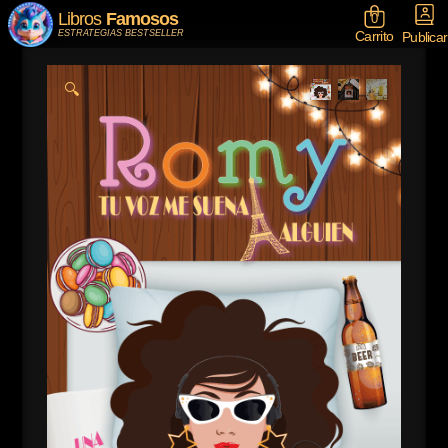
Libros
Famosos
0
Carrito
ESTRATEGIAS BESTSELLER
Publicar
🔍