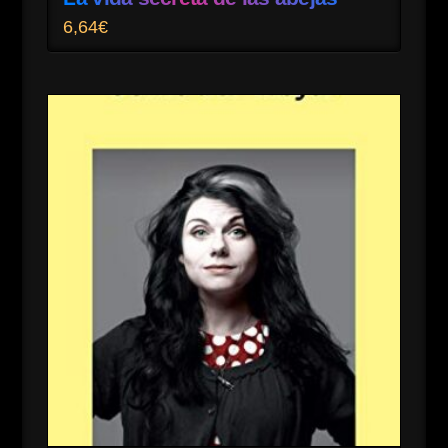
6,64
€