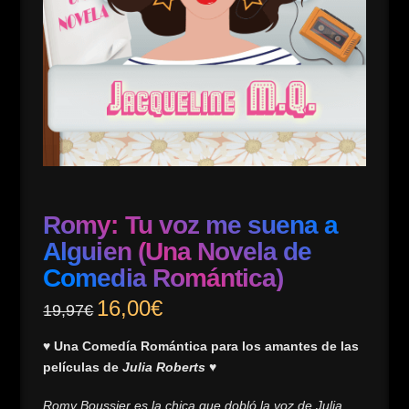
Romy: Tu voz me suena a
Alguien (Una Novela de
Comedia Romántica)
El
16,00
€
El
19,97
€
precio
precio
original
actual
era:
es:
♥ Una Comedía Romántica para los amantes de las
19,97€.
16,00€.
películas de
Julia Roberts
♥
Romy Boussier es la chica que dobló la voz de Julia