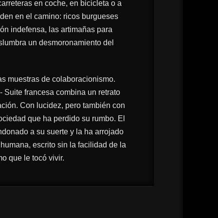
arreteras en coche, en bicicleta o a
eden en el camino: ricos burgueses
ón indefensa, las artimañas para
vislumbra un desmoronamiento del
cas muestras de colaboracionismo.
s-
Suite francesa
combina un retrato
pación. Con lucidez, pero también con
sociedad que ha perdido su rumbo. El
andonado a su suerte y la ha arrojado
mana, escrito sin la facilidad de la
o que le tocó vivir.