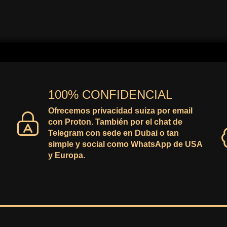
era:
es:
29,99€.
23,16€.
100% CONFIDENCIAL
Ofrecemos privacidad suiza por email
con Proton. También por el chat de
Telegram con sede en Dubai o tan
simple y social como WhatsApp de USA
y Europa.