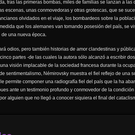
a, tras las primeras bombas, miles de familias se lanzan a las c
 las escenas, unas conmovedoras y otras grotescas, que se suc
cianos olvidados en el viaje, los bombardeos sobre la poblaci
 medida que los alemanes van tomando posesión del país, se 
o de una nueva época.
ará odios, pero también historias de amor clandestinas y públi
co partes -de las cuales la autora sólo alcanzó a escribir do
n una visión implacable de la sociedad francesa durante la ocu
 sentimentalismo, Némirovsky muestra el fiel reflejo de una 
 le permite componer una radiografía fiel del país que la ha ab
s ante un testimonio profundo y conmovedor de la condición hu
por alguien que no llegó a conocer siquiera el final del cataclism