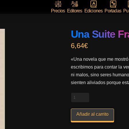
Precios
Editores
Ediciones
Portadas
Pub
Una Suite F
6,64
€
«Una novela que me mostró q
escribimos para contar la v
ni malos, sino seres humano
sienten aliviados porque esta
Una
Suite
Francesa
Añadir al carrito
cantidad