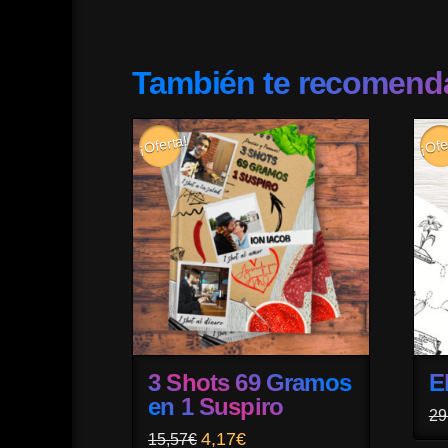
También te recomen
¡Oferta!
¡Ofe
3 Shots 69 Gramos
E
en 1 Suspiro
29
El
El
4,17
€
15,57
€