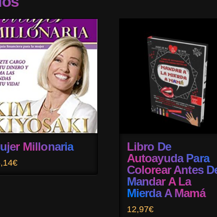
dos
ujer Millonaria
Libro De
Autoayuda Para
,14
€
Colorear Antes D
Mandar A La
Mierda A Mamá
12,97
€