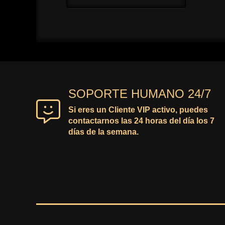
precio
precio
original
actual
era:
es:
15,57€.
4,17€.
SOPORTE HUMANO 24/7
Si eres un Cliente VIP activo, puedes
contactarnos las 24 horas del día los 7
días de la semana.