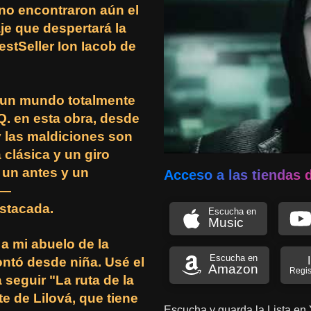
no encontraron aún el
aje que despertará la
estSeller Ion Iacob de
n un mundo totalmente
Q. en esta obra, desde
y las maldiciones son
 clásica y un giro
un antes y un
Acceso a las tiendas 
"—
stacada.
Escucha en
Music
 a mi abuelo de la
Escucha en
ontó desde niña. Usé el
Amazon
Regis
 seguir "La ruta de la
e de Lilová, que tiene
Escucha y guarda la Lista en