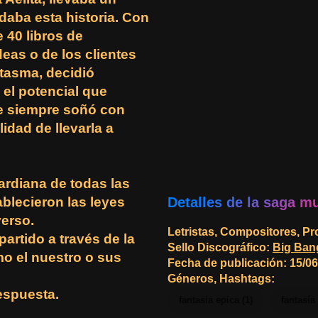
daba esta historia. Con
 40 libros de
deas o de los clientes
ntasma, decidió
 el potencial que
ue siempre soñó con
idad de llevarla a
ardiana de todas las
ablecieron las leyes
Detalles de la saga m
verso.
Letristas, Compositores, P
artido a través de la
Sello Discográfico
:
Big Ban
o el nuestro o sus
Fecha de publicación: 15/0
Géneros, Hashtags:
espuesta.
fantasia epica (1)
fantasía 