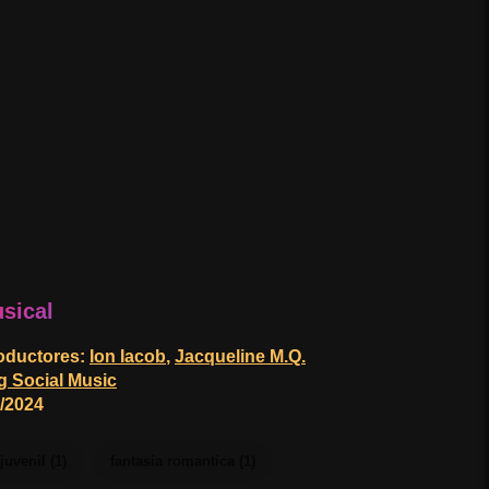
usical
roductores
:
Ion Iacob
,
Jacqueline M.Q.
g Social Music
6/2024
juvenil (1)
fantasia romantica (1)