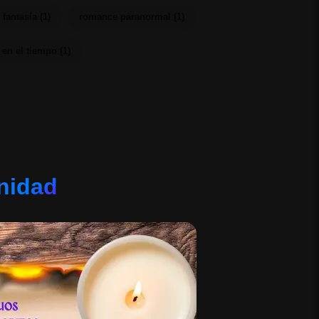
 fantasía (1)
romance paranormal (1)
 en el tiempo (1)
rnidad