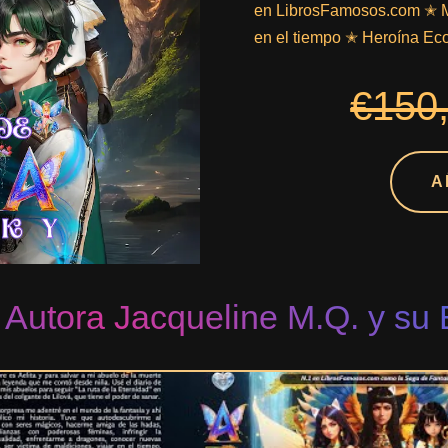
en LibrosFamosos.com ✭ Mu
en el tiempo ✭ Heroína Eco
€150
A
 Autora Jacqueline M.Q. y su 