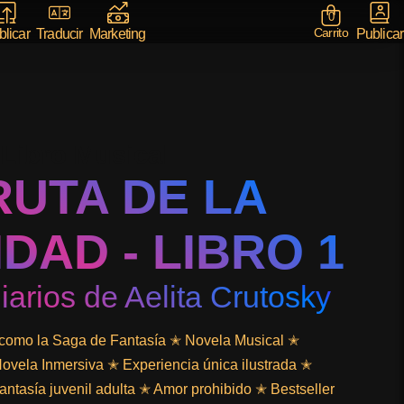
0
Carrito
Publicar
licar
Traducir
Marketing
Libro Musical
RUTA DE LA
DAD - LIBRO 1
iarios de Aelita Crutosky
como la Saga de Fantasía ✭ Novela Musical ✭
ovela Inmersiva ✭ Experiencia única ilustrada ✭
tasía juvenil adulta ✭ Amor prohibido ✭ Bestseller