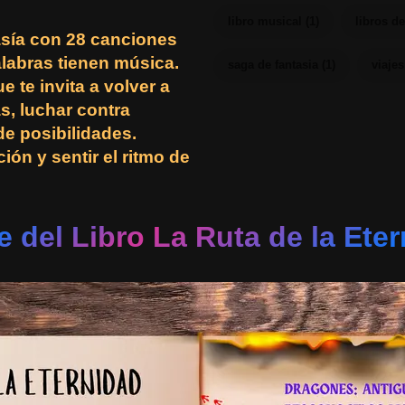
libro musical (1)
libros de
asía con 28 canciones
labras tienen música.
saga de fantasia (1)
viajes
e te invita a volver a
s, luchar contra
 de posibilidades.
ión y sentir el ritmo de
e del Libro La Ruta de la Ete