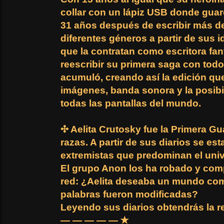
collar con un lápiz USB donde guar
31 años después de escribir más de
diferentes géneros a partir de sus i
que la contratan como escritora fa
reescribir su primera saga con todo
acumuló, creando así la edición q
imágenes, banda sonora y la posibil
todas las pantallas del mundo.
✣ Aelita Crutosky fue la Primera Gu
razas. A partir de sus diarios se est
extremistas que predominan el uni
El grupo Anon los ha robado y comp
red: ¿Aelita deseaba un mundo com
palabras fueron modificadas?
Leyendo sus diarios obtendrás la r
— — — — — ✭