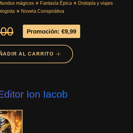
ndos mágicos ✭ Fantasía Épica ✭ Distopía y viajes
logista ✭ Novela Conspirátiva
,00
Promoción: €9,99
ÑADIR AL CARRITO
Editor Ion Iacob