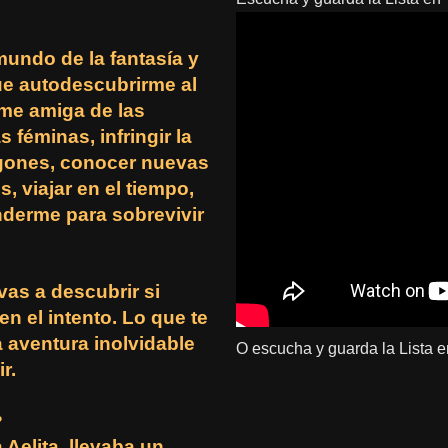
mundo de la fantasía y
que autodescubrirme al
me amiga de las
 féminas, infringir la
agones, conocer nuevas
, viajar en el tiempo,
nderme para sobrevivir
vas a descubrir si
n el intento. Lo que te
 aventura inolvidable
O escucha y guarda la Lista e
r.
✿
 Aelita, llevaba un