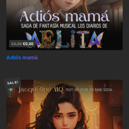
€0,99
€0,00
Adiós mamá
SALE!