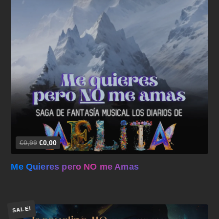
Añadir al carrito
€0,99
€0,00
Me Quieres pero NO me Amas
SALE!