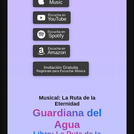
Music
Escucha en
YouTube
Escucha en
Spotify
Escucha en
Amazon
Invitación Gratuita
Registrate para Escuchar Música
Musical: La Ruta de la
Eternidad
Guardiana del
Agua
Libro: La Ruta de la