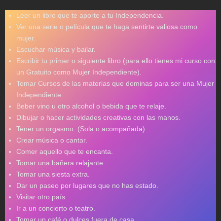
Leer un libro que te aporte a tu Independencia.
Ver una serie o película que te haga sentirte valiosa como
mujer.
Escuchar música y bailar.
Escribir tu primer o siguiente libro (para ello tienes mi curso con
un Gratuito como Mujer Independiente).
Tomar Cursos de las materias que dominas para ser una Mujer
Independiente.
Beber vino u otro alcohol o bebida que te relaje.
Dibujar o hacer actividades creativas con las manos.
Tener un orgasmo. (Sola o acompañada)
Crear música o cantar.
Comer aquello que te encanta.
Tomar una bañera relajante.
Tomar una siesta extra.
Dar un paseo por lugares que no has estado.
Visitar otro país.
Ir a un concierto o teatro.
Tomar un café o dulces fuera de casa.