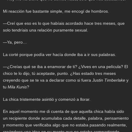
Mi reacción fue bastante simple, me encogí de hombros.
—Creí que eso es lo que habíais acordado hace tres meses, que
solo tendríais una relación puramente sexual.
—Ya, pero…
La corté porque podía ver hacía donde iba a ir sus palabras.
—¿Creías qué se iba a enamorar de ti? ¿Vives en una película? El
chico te lo dijo, tú aceptaste, punto. ¿Has estado tres meses
creyendo que se te va a declarar como si fuera
Justin Timberlake
y
tu
Mila Kunis
?
La chica tristemente asintió y comenzó a llorar.
En aquel momento me di cuenta de que aquella chica había sido
un recipiente donde acumulaba cada detalle, palabra, pensamiento
y momento que verificaba algo que no estaba pasando realmente,
creándose una idea en su mente que no estaba compartiendo.