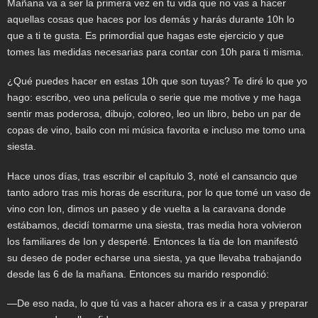
Mañana va a ser la primera vez en tu vida que no vas a hacer
aquellas cosas que haces por los demás y harás durante 10h lo
que a ti te gusta. Es primordial que hagas este ejercicio y que
tomes las medidas necesarias para contar con 10h para ti misma.
¿Qué puedes hacer en estas 10h que son tuyas? Te diré lo que yo
hago: escribo, veo una película o serie que me motive y me haga
sentir mas poderosa, dibujo, coloreo, leo un libro, bebo un par de
copas de vino, bailo con mi música favorita e incluso me tomo una
siesta.
Hace unos días, tras escribir el capítulo 3, noté el cansancio que
tanto adoro tras mis horas de escritura, por lo que tomé un vaso de
vino con Ion, dimos un paseo y de vuelta a la caravana donde
estábamos, decidí tomarme una siesta, tras media hora volvieron
los familiares de Ion y desperté. Entonces la tía de Ion manifestó
su deseo de poder echarse una siesta, ya que llevaba trabajando
desde las 6 de la mañana. Entonces su marido respondió:
—De eso nada, lo que tú vas a hacer ahora es ir a casa y preparar