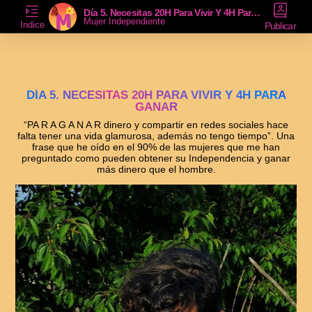
Día 5. Necesitas 20H Para Vivir Y 4H Para Ganar
Mujer Independiente
Indice
Publicar
DÍA 5. NECESITAS 20H PARA VIVIR Y 4H PARA
GANAR
“PA R A G A N A R dinero y compartir en redes sociales hace
falta tener una vida glamurosa, además no tengo tiempo”. Una
frase que he oído en el 90% de las mujeres que me han
preguntado como pueden obtener su Independencia y ganar
más dinero que el hombre.