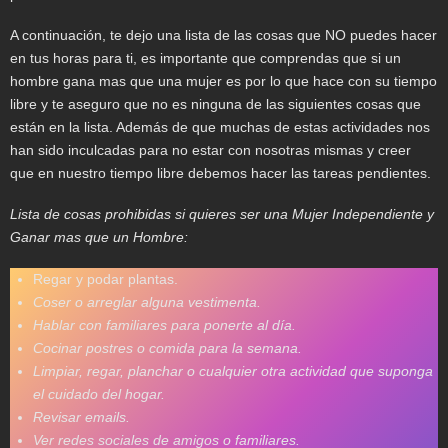
A continuación, te dejo una lista de las cosas que NO puedes hacer
en tus horas para ti, es importante que comprendas que si un
hombre gana mas que una mujer es por lo que hace con su tiempo
libre y te aseguro que no es ninguna de las siguientes cosas que
están en la lista. Además de que muchas de estas actividades nos
han sido inculcadas para no estar con nosotras mismas y creer
que en nuestro tiempo libre debemos hacer las tareas pendientes.
Lista de cosas prohibidas si quieres ser una Mujer Independiente y
Ganar mas que un Hombre:
Regar y podar plantas.
Coser o arreglar alguna vestimenta.
Hablar con familiares para ponerte al día.
Cocinar postres o comida para la semana.
Limpiar, regar, planchar o cualquier otra actividad que suponga
el cuidado
del hogar.
Revisar emails.
Ver redes sociales de amigos o familiares.